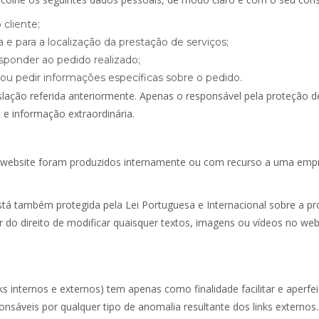
 cliente;
 e para a localização da prestação de serviços;
esponder ao pedido realizado;
 ou pedir informações específicas sobre o pedido.
slação referida anteriormente. Apenas o responsável pela proteção
s e informação extraordinária.
website foram produzidos internamente ou com recurso a uma empres
tá também protegida pela Lei Portuguesa e Internacional sobre a p
ir do direito de modificar quaisquer textos, imagens ou vídeos no w
ks internos e externos) tem apenas como finalidade facilitar e aperf
nsáveis por qualquer tipo de anomalia resultante dos links externos.