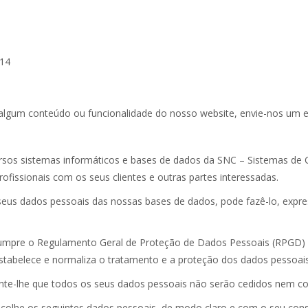
214
algum conteúdo ou funcionalidade do nosso website, envie-nos um 
sos sistemas informáticos e bases de dados da SNC – Sistemas de C
rofissionais com os seus clientes e outras partes interessadas.
seus dados pessoais das nossas bases de dados, pode fazê-lo, expre
cumpre o Regulamento Geral de Proteção de Dados Pessoais (RPGD) 
stabelece e normaliza o tratamento e a proteção dos dados pessoais,
nte-lhe que todos os seus dados pessoais não serão cedidos nem c
ecolhe os seguintes dados pessoais, de modo claro e com o seu con