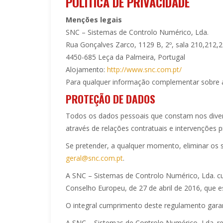
POLÍTICA DE PRIVACIDADE
Menções legais
SNC – Sistemas de Controlo Numérico, Lda.
Rua Gonçalves Zarco, 1129 B, 2º, sala 210,212,
4450-685 Leça da Palmeira, Portugal
Alojamento:
http://www.snc.com.pt/
Para qualquer informação complementar sobre 
PROTEÇÃO DE DADOS
Todos os dados pessoais que constam nos diver
através de relações contratuais e intervenções p
Se pretender, a qualquer momento, eliminar os 
geral@snc.com.pt
.
A SNC – Sistemas de Controlo Numérico, Lda. 
Conselho Europeu, de 27 de abril de 2016, que e
O integral cumprimento deste regulamento gara
A SNC – Sistemas de Controlo Numérico, Lda. r